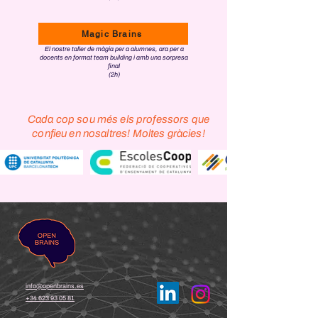
Magic Brains
El nostre taller de màgia per a alumnes, ara per a
docents en format team building i amb una sorpresa
final
(2h)
Cada cop sou més els professors que
confieu en nosaltres! Moltes gràcies!
info@openbrains.es
+34 623 93 05 81