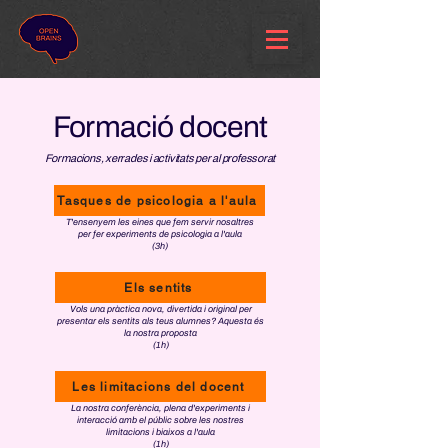
Formació docent
Formacions, xerrades i activitats per al professorat
Tasques de psicologia a l'aula
T'ensenyem les eines que fem servir nosaltres
per fer experiments de psicologia a l'aula
(3h)
Els sentits
Vols una pràctica nova, divertida i original per
presentar els sentits als teus alumnes? Aquesta és
la nostra proposta
(1h)
Les limitacions del docent
La nostra conferència, plena d'experiments i
interacció amb el públic sobre les nostres
limitacions i biaixos a l'aula
(1h)